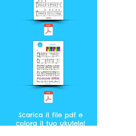
Scarica il file pdf e
colora il tuo ukulele!