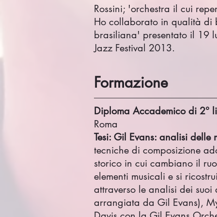
Rossini; 'orchestra il cui rep
Ho collaborato in qualità di
brasiliana' presentato il 19
Jazz Festival 2013.
Formazione
Diploma Accademico di 2° li
Roma
Tesi: Gil Evans: analisi delle
tecniche di composizione ado
storico in cui cambiano il ruo
elementi musicali e si ricost
attraverso le analisi dei su
arrangiata da Gil Evans), My
Davis con la Gil Evans Orche