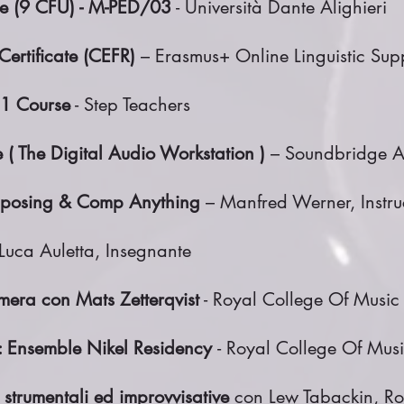
e (9 CFU) - M-PED/03
- Università Dante Alighieri
Certificate (CEFR)
– Erasmus+ Online Linguistic Sup
 1 Course
- Step Teachers
 ( The Digital Audio Workstation )
– Soundbridge 
mposing & Comp Anything
– Manfred Werner, Instru
Luca Auletta, Insegnante
mera con Mats Zetterqvist
- Royal College Of Music
: Ensemble Nikel Residency
- Royal College Of Mus
 strumentali ed improvvisative
con Lew Tabackin, Ro