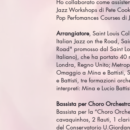
Ho collaborato come assistent
Jazz Workshops di Pete Coo
Pop Perfomances Courses di 
Arrangiatore
, Saint Louis C
Italian Jazz on the Road, Sai
Road" promosso dal Saint Lou
Italiano), che ha portato 40 
Londra, Regno Unito; Metropo
Omaggio a Mina e Battisti, 
e Battisti, tre formazioni o
interpreti: Mina e Lucio Battist
Bassista per Choro Orchestr
Bassista per la “Choro Orchest
cavaquinhos, 2 flauti, 1 clari
del Conservatorio U.Giordano