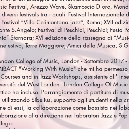
sic Festival, Arezzo Wave, Skamoscio D'oro, Mondop
iversi festivals tra i quali: Festival Internazionale
 Festival “Villa Celimontana jazz”, Roma; XVII ediz
onte S.Angelo; Festival di Peschici, Peschici; Festa
to” Stornara; XVI edizione della rassegna di “Music
one estiva, Torre Maggiore; Amici della Musica, S.
London College of Music, London - Settembre 2017
 MiBACT "Working With Music" che mi ha permesso 
 Courses and in Jazz Workshops, assistente all' ins
iversità del West London - London College Of Music
attico ha incluso: l'arrangiamento di partiture di mus
 utilizzando Sibelius, supporto agli studenti nella 
ne di essi, la collaborazione come bassista nei lab
llaborazione alla direzione nei laboratori Jazz e Po
llege.