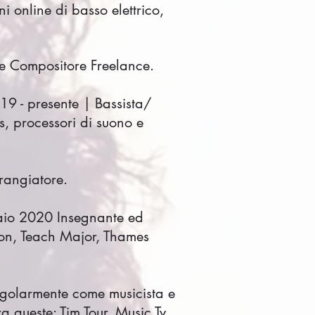
 online di basso elettrico,
 e Compositore Freelance.
019 - presente | Bassista/
s, processori di suono e
rrangiatore.
aio 2020 Insegnante ed
tion, Teach Major, Thames
egolarmente come musicista e
ra queste: Tim Tour, Music Tv,