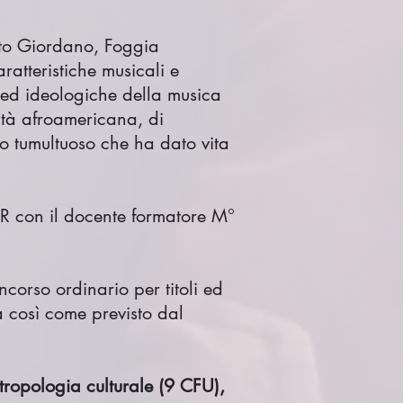
to Giordano, Foggia
ratteristiche musicali e
li ed ideologiche della musica
nità afroamericana, di
ico tumultuoso che ha dato vita
R con il docente formatore M°
orso ordinario per titoli ed
 così come previsto dal
ropologia culturale (9 CFU),