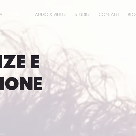
CA
ABOUT
AUDIO & VIDEO
STUDIO
CONTATTI
BLO
nze E
IONE