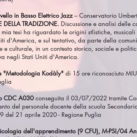
ello in Basso Elettrico Jazz
– Conservatorio Umber
NE DELLA TRADIZIONE.
Discussione e analisi delle ca
a mia tesi ha riguardato le origini stlistiche, musica
Uniti d'America, e sul tentativo, da parte della comu
 e culturale, in un contesto storico, sociale e polit
a negli Stati Uniti d'America.
le "Metodologia Kodàly"
di 15 ore riconosciuto MIU
uglia
o
CDC A030
conseguita il 03/07/2022 tramite Conc
mento del personale docente della scuola Secondaria
9 del 21 aprile 2020 - Regione Puglia
sicologia dell'apprendimento (9 CFU), M-PSI/04 Ant