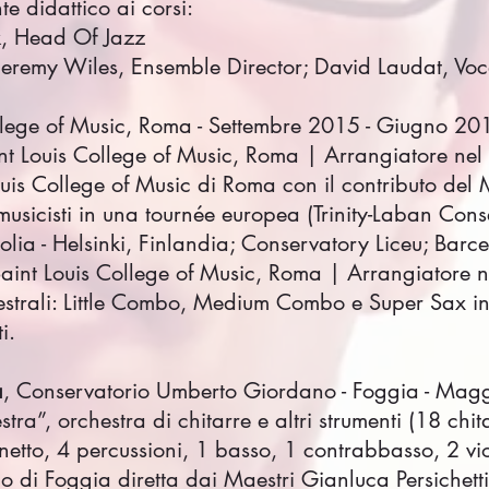
e didattico ai corsi:
k, Head Of Jazz
Jeremy Wiles, Ensemble Director; David Laudat, Vo
ollege of Music, Roma - Settembre 2015 - Giugno 20
nt Louis College of Music, Roma | Arrangiatore nel 
is College of Music di Roma con il contributo del M
musicisti in una tournée europea (Trinity-Laban Cons
lia - Helsinki, Finlandia; Conservatory Liceu; Barc
Saint Louis College of Music, Roma | Arrangiatore
rchestrali: Little Combo, Medium Combo e Super Sax
i.
a
, Conservatorio Umberto Giordano - Foggia - Ma
ra”, orchestra di chitarre e altri strumenti (18 chit
netto, 4 percussioni, 1 basso, 1 contrabbasso, 2 viol
 di Foggia diretta dai Maestri Gianluca Persichett