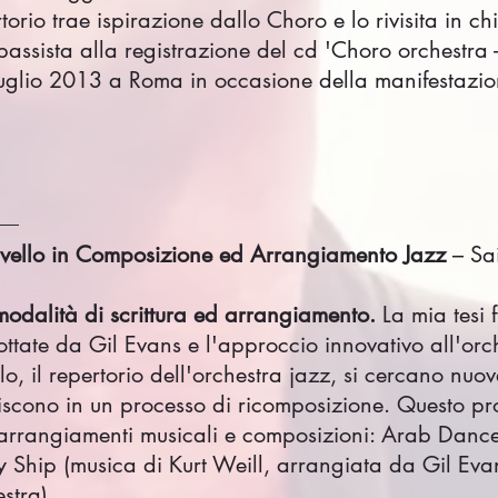
ertorio trae ispirazione dallo Choro e lo rivisita in c
 bassista alla registrazione del cd 'Choro orchestr
 luglio 2013 a Roma in occasione della manifestazi
vello in Composizione ed Arrangiamento Jazz
– Sai
 modalità di scrittura ed arrangiamento.
La mia tesi 
ttate da Gil Evans e l'approccio innovativo all'orch
lo, il repertorio dell'orchestra jazz, si cercano nu
ruiscono in un processo di ricomposizione. Questo pr
oi arrangiamenti musicali e composizioni: Arab Dance
 Ship (musica di Kurt Weill, arrangiata da Gil Evan
stra)