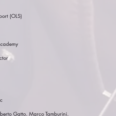
port (OLS)
Academy
ctor
ic
berto Gatto, Marco Tamburini,