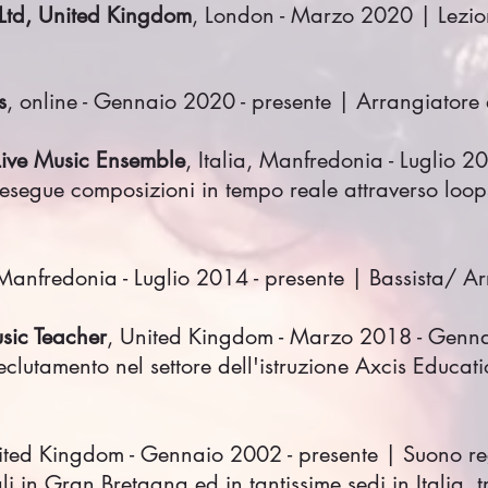
Ltd, United Kingdom
, London - Marzo 2020 | Lezioni
s
, online - Gennaio 2020 - presente | Arrangiatore
 Live Music Ensemble
, Italia, Manfredonia - Luglio 2
 esegue composizioni in tempo reale attraverso loop
, Manfredonia - Luglio 2014 - presente | Bassista/ A
sic Teacher
, United Kingdom - Marzo 2018 - Genn
reclutamento nel settore dell'istruzione Axcis Educa
United Kingdom - Gennaio 2002 - presente | Suono r
li in Gran Bretagna ed in tantissime sedi in Italia, t