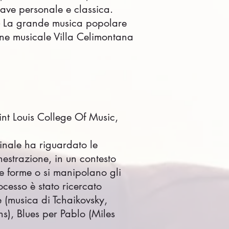
hiave personale e classica.
a - La grande musica popolare
one musicale Villa Celimontana
nt Louis College Of Music,
finale ha riguardato le
estrazione, in un contesto
ove forme o si manipolano gli
ocesso è stato ricercato
 (musica di Tchaikovsky,
s), Blues per Pablo (Miles